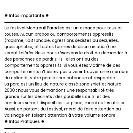
✹ Infos importante ✹
▬▬▬▬▬▬▬▬▬▬▬▬▬▬▬▬▬▬▬▬▬▬▬▬▬▬▬▬▬▬
Le festival Montreuil Paradise est un espace pour tous et
toutes. Aucun propos ou comportements oppressifs
(racisme, LGBTphobie, agressions sexistes ou sexuelles,
grossophobie, et toutes formes de discrimination) ne
seront tolérés. Nous nous réservons le droit de demander à
des personnes de partir si ils · elles ont eu des
comportements oppressifs. Si vous êtes victime de ces
comportements n’hésitez pas à venir trouver un·e membre
du collectif, votre parole sera entendue et respectée
La parc est un lieu de nature classé zone znief et Natura
2000 : nous vous demandons une responsabilité très
grande sur les déchets : des poubelles de tri et des
cendriers seront disponibles sur place, merci de les utiliser.
Aussi, en partant du festival, merci de faire attention au
voisinage en faisant attention à votre volume sonore
✹ Infos Pratiques ✹
▬▬▬▬▬▬▬▬▬▬▬▬▬▬▬▬▬▬▬▬▬▬▬▬▬▬▬▬▬▬