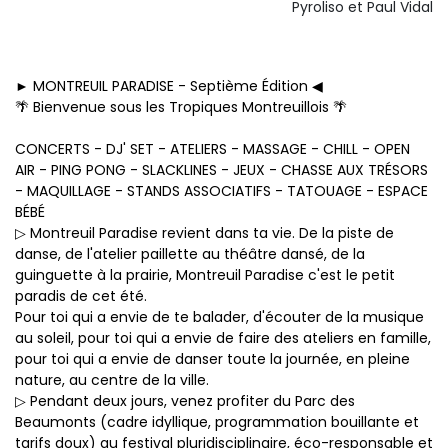
Pyroliso et Paul Vidal
► MONTREUIL PARADISE - Septième Édition ◀︎
🌴 Bienvenue sous les Tropiques Montreuillois 🌴
CONCERTS - DJ' SET - ATELIERS - MASSAGE - CHILL - OPEN
AIR - PING PONG - SLACKLINES - JEUX - CHASSE AUX TRÉSORS
- MAQUILLAGE - STANDS ASSOCIATIFS - TATOUAGE - ESPACE
BÉBÉ
▷ Montreuil Paradise revient dans ta vie. De la piste de
danse, de l'atelier paillette au théâtre dansé, de la
guinguette à la prairie, Montreuil Paradise c'est le petit
paradis de cet été.
Pour toi qui a envie de te balader, d'écouter de la musique
au soleil, pour toi qui a envie de faire des ateliers en famille,
pour toi qui a envie de danser toute la journée, en pleine
nature, au centre de la ville.
▷ Pendant deux jours, venez profiter du Parc des
Beaumonts (cadre idyllique, programmation bouillante et
tarifs doux) au festival pluridisciplinaire, éco-responsable et