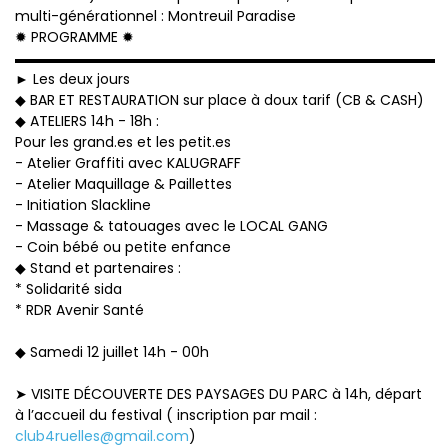
multi-générationnel : Montreuil Paradise
✹ PROGRAMME ✹
▬▬▬▬▬▬▬▬▬▬▬▬▬▬▬▬▬▬▬▬▬▬▬▬▬▬▬▬▬▬
► Les deux jours
◆ BAR ET RESTAURATION sur place à doux tarif (CB & CASH)
◆ ATELIERS 14h - 18h :
Pour les grand.es et les petit.es
- Atelier Graffiti avec KALUGRAFF
- Atelier Maquillage & Paillettes
- Initiation Slackline
- Massage & tatouages avec le LOCAL GANG
- Coin bébé ou petite enfance
◆ Stand et partenaires :
* Solidarité sida
* RDR Avenir Santé
◆ Samedi 12 juillet 14h - 00h
➤ VISITE DÉCOUVERTE DES PAYSAGES DU PARC à 14h, départ
à l’accueil du festival ( inscription par mail :
club4ruelles@gmail.com
)